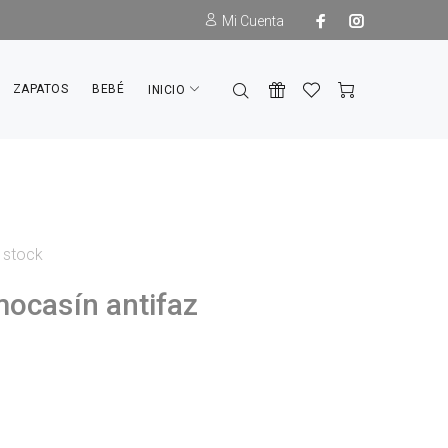
Mi Cuenta
ZAPATOS
BEBÉ
INICIO
 stock
mocasín antifaz