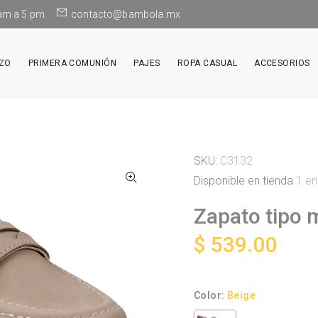
 am a 5 pm
contacto@bambola.mx
IZO
PRIMERA COMUNIÓN
PAJES
ROPA CASUAL
ACCESORIOS
SKU:
C3132
Disponible en tienda
1
en
Zapato tipo 
$ 539.00
Color:
Beige