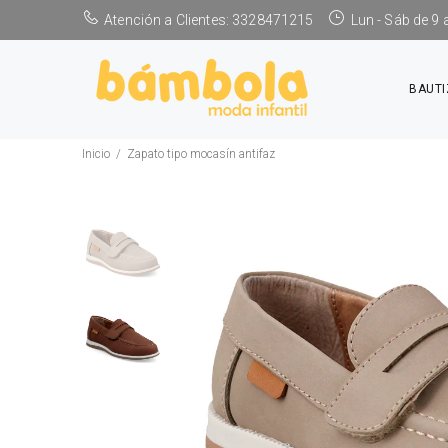
Atención a Clientes: 3328471215
Lun - Sáb de 9
BAUT
Inicio
Zapato tipo mocasín antifaz